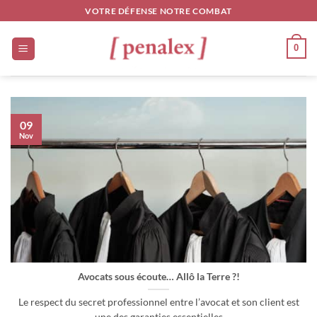
Passer
VOTRE DÉFENSE NOTRE COMBAT
au
contenu
0
09
Nov
Avocats sous écoute… Allô la Terre ?!
Le respect du secret professionnel entre l’avocat et son client est