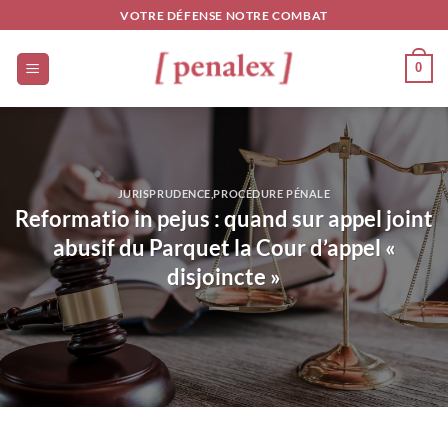
Passer
VOTRE DÉFENSE NOTRE COMBAT
au
contenu
0
JURISPRUDENCE
,
PROCÉDURE PÉNALE
Reformatio in pejus : quand sur appel joint
abusif du Parquet la Cour d’appel «
disjoincte »