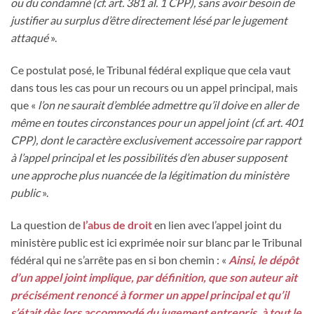
ou du condamné (cf. art. 381 al. 1 CPP), sans avoir besoin de
justifier au surplus d’être directement lésé par le jugement
attaqué
».
Ce postulat posé, le Tribunal fédéral explique que cela vaut
dans tous les cas pour un recours ou un appel principal, mais
que «
l’on ne saurait d’emblée admettre qu’il doive en aller de
même en toutes circonstances pour un appel joint (cf. art. 401
CPP), dont le caractère exclusivement accessoire par rapport
à l’appel principal et les possibilités d’en abuser supposent
une approche plus nuancée de la légitimation du ministère
public
».
La question de
l’abus de droit
en lien avec l’appel joint du
ministère public est ici exprimée noir sur blanc par le Tribunal
fédéral qui ne s’arrête pas en si bon chemin : «
Ainsi, le dépôt
d’un appel joint implique, par définition, que son auteur ait
précisément renoncé à former un appel principal et qu’il
s’était dès lors accommodé du jugement entrepris, à tout le