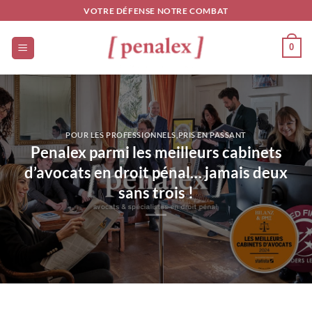
Passer
VOTRE DÉFENSE NOTRE COMBAT
au
contenu
0
POUR LES PROFESSIONNELS
,
PRIS EN PASSANT
Penalex parmi les meilleurs cabinets
d’avocats en droit pénal… jamais deux
sans trois !