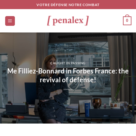
Skip
VOTRE DÉFENSE NOTRE COMBAT
to
content
0
CAUGHT IN PASSING
Me Filliez-Bonnard in Forbes France: the
revival of defense!