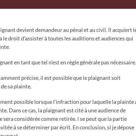
aignant devient demandeur au pénal et au civil. Il acquiert l
 a le droit d’assister à toutes les auditions et audiences qui
inte.
aignant en tant que tel n’est en règle générale pas nécessaire
isamment précise, il est possible que le plaignant soit
de sa plainte.
ent possible lorsque l’infraction pour laquelle la plainte 
te. Dans ce cas, la plaignant est cité à une audience de
nte sera considérée comme retirée. l se peut que la partie
itée à se déterminer par écrit. En conclusion, si je dépose
convoqué.