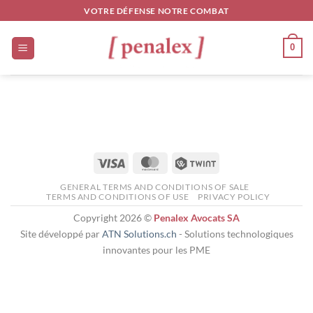
Skip
VOTRE DÉFENSE NOTRE COMBAT
to
content
0
Visa
MasterCard
Twint
GENERAL TERMS AND CONDITIONS OF SALE
TERMS AND CONDITIONS OF USE
PRIVACY POLICY
Copyright 2026 ©
Penalex Avocats SA
Site développé par
ATN Solutions.ch
- Solutions technologiques
innovantes pour les PME